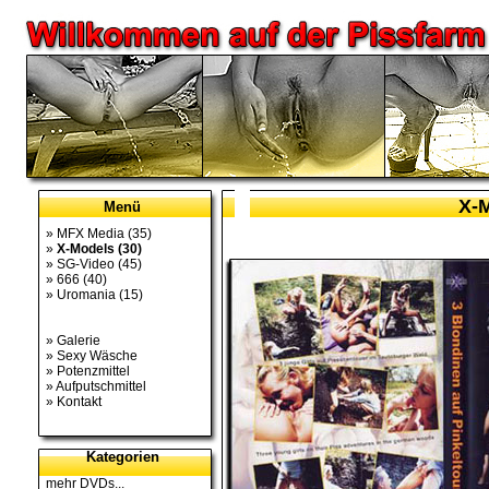
X-M
Menü
»
MFX Media
(35)
»
X-Models
(30)
»
SG-Video
(45)
»
666
(40)
»
Uromania
(15)
»
Galerie
»
Sexy Wäsche
»
Potenzmittel
»
Aufputschmittel
»
Kontakt
Kategorien
mehr DVDs...