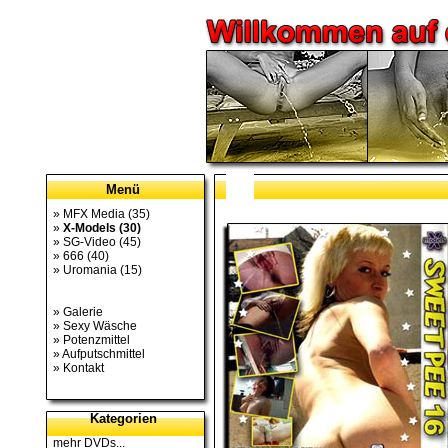
Menü
»
MFX Media
(35)
»
X-Models
(30)
»
SG-Video
(45)
»
666
(40)
»
Uromania
(15)
»
Galerie
»
Sexy Wäsche
»
Potenzmittel
»
Aufputschmittel
»
Kontakt
Kategorien
mehr DVDs...