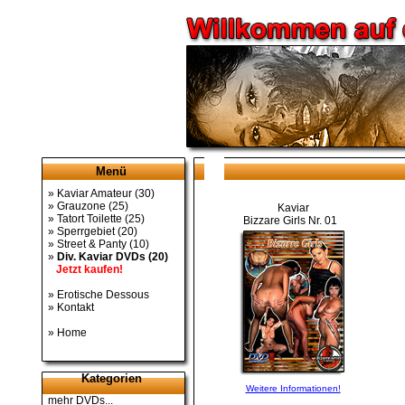
Menü
»
Kaviar Amateur
(30)
»
Grauzone
(25)
Kaviar
»
Tatort Toilette
(25)
Bizzare Girls Nr. 01
»
Sperrgebiet
(20)
»
Street & Panty
(10)
»
Div. Kaviar DVDs
(20)
Jetzt kaufen!
»
Erotische Dessous
»
Kontakt
»
Home
Kategorien
Weitere Informationen!
mehr DVDs...